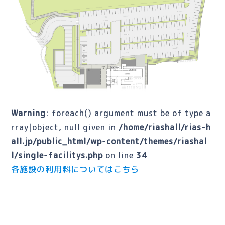
Warning
: foreach() argument must be of type a
rray|object, null given in
/home/riashall/rias-h
all.jp/public_html/wp-content/themes/riashal
l/single-facilitys.php
on line
34
各施設の利用料についてはこちら